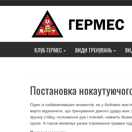
Skip
to
content
КЛУБ ГЕРМЕС
ВИДИ ТРЕНУВАНЬ
ВИ
Постановка нокаутуючог
Один із найважливіших моментів, як у бойових мисте
варто відзначити, що тренування даного удару має 
зручну стійку, положення рук і плечей, навчить біом
групи. А також мінімізує ризик отримання травми пі