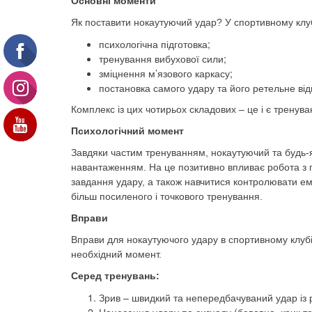
Основні моменти
Як поставити нокаутуючий удар? У спортивному клубі
психологічна підготовка;
тренування вибухової сили;
зміцнення м’язового каркасу;
постановка самого удару та його ретельне ві
Комплекс із цих чотирьох складових – це і є тренув
Психологічний момент
Завдяки частим тренуванням, нокаутуючий та будь-
навантаженням. На це позитивно впливає робота з 
завдання удару, а також навчитися контролювати ем
більш посиленого і точкового тренування.
Вправи
Вправи для нокаутуючого удару в спортивному клубі
необхідний момент.
Серед тренувань:
Зрив – швидкий та непередбачуваний удар із р