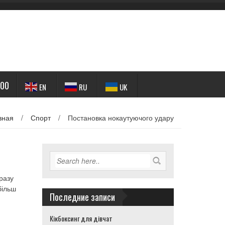
-00
EN
RU
UK
вная
/
Спорт
/
Постановка нокаутуючого удару
разу
більш
Последние записи
Кікбоксинг для дівчат