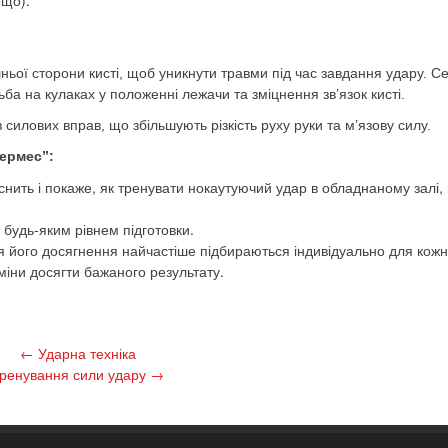
ощо).
ньої сторони кисті, щоб уникнути травми під час завдання удару. С
ба на кулаках у положенні лежачи та зміцнення зв’язок кисті.
илових вправ, що збільшують різкість руху руки та м’язову силу.
Гермес”:
ить і покаже, як тренувати нокаутуючий удар в обладнаному залі,
 будь-яким рівнем підготовки.
я його досягнення найчастіше підбираються індивідуально для кожн
міни досягти бажаного результату.
←
Ударна техніка
ренування сили удару
→