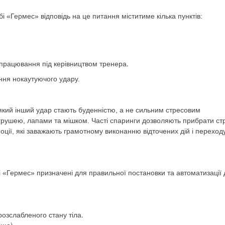
 «Гермес» відповідь на це питання міститиме кілька пунктів:
дпрацювання під керівництвом тренера.
ання нокаутуючого удару.
який інший удар стають буденністю, а не сильним стресовим
грушею, лапами та мішком. Часті спаринги дозволяють прибрати ст
оції, які заважають грамотному виконанню відточених дій і переход
 «Гермес» призначені для правильної постановки та автоматизації д
озслабленого стану тіла.