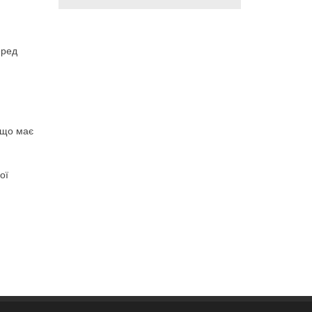
еред
 що має
ої