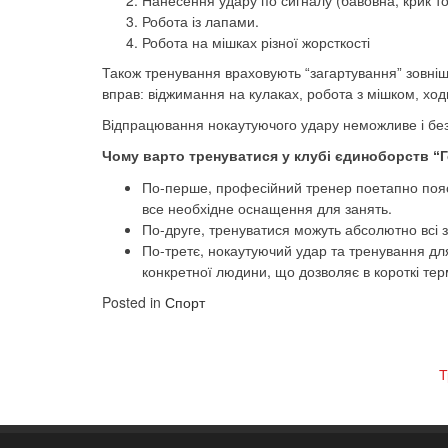
Нанесення удару по сигналу (бавовна, крик т
Робота із лапами.
Робота на мішках різної жорсткості
Також тренування враховують “загартування” зовніш
вправ: віджимання на кулаках, робота з мішком, ходь
Відпрацювання нокаутуючого удару неможливе і без с
Чому варто тренуватися у клубі єдиноборств “
По-перше, професійний тренер поетапно поясн
все необхідне оснащення для занять.
По-друге, тренуватися можуть абсолютно всі з
По-третє, нокаутуючий удар та тренування дл
конкретної людини, що дозволяє в короткі тер
Posted in
Спорт
Post
Т
navigation