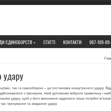
ДИ ЄДИНОБОРСТВ
СТАТТІ
КОНТАКТИ
067-109-09
Гла
о удару
цтвах, так і в самообороні – це постановка нокаутуючого удару. Від
здійснюватися з тренером, який допоможе вибрати правильну і най
еханіки удару, щоб у його виконання задіялися лише потрібні м’язові
д час тренування та завдання удару.