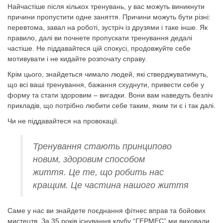
Найчастіше після кількох тренувань, у вас можуть виникнути
причини пропустити одне заняття. Причини можуть бути різні:
перевтома, завал на роботі, зустріч із друзями і таке інше. Як
правило, далі ви почнете пропускати тренування дедалі
частіше. Не піддавайтеся цій спокусі, продовжуйте себе
мотивувати і не кидайте розпочату справу.
Крім цього, знайдеться чимало людей, які стверджуватимуть,
що всі ваші тренування, бажання схуднути, привести себе у
форму та стати здоровим – вигадки. Вони вам наведуть безліч
прикладів, що потрібно любити себе таким, яким ти є і так далі.
Чи не піддавайтеся на провокації.
Тренування стають принципово
новим, здоровим способом
життя. Це те, що робить нас
кращим. Це частина нашого життя
Саме у нас ви знайдете поєднання фітнес вправ та бойових
мистецтв. За 35 років існування клубу “ГЕРМЕС” ми виховали